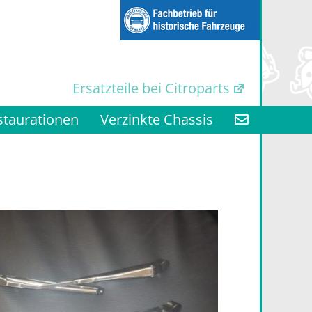
Ersatzteile bei Citroparts
staurationen
Verzinkte Chassis