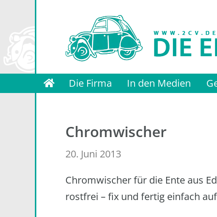
Zur
Zum
Zur
Hauptnavigation
Inhalt
Fußzeile
springen
springen
springen
2CV.de
Die
-
Die Firma
In den Medien
Ge
Die
Entenmanufaktur
Ente
-
Reparatur
Chromwischer
und
Restauration
20. Juni 2013
Chromwischer für die Ente aus Ed
rostfrei – fix und fertig einfach a