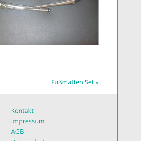
Nächster
Fußmatten Set »
Beitrag:
Kontakt
Impressum
AGB