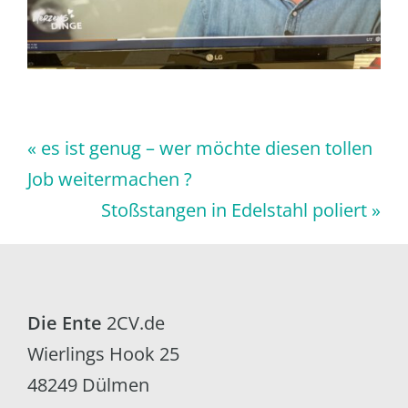
Vorheriger
« es ist genug – wer möchte diesen tollen
Beitrag:
Job weitermachen ?
Nächster
Stoßstangen in Edelstahl poliert »
Beitrag:
Footer
Die Ente
2CV.de
Wierlings Hook 25
48249 Dülmen